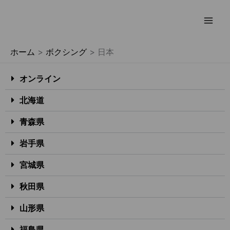
内
容
を
ホーム
ボクシング
日本
ス
キ
オンライン
ッ
プ
北海道
青森県
岩手県
宮城県
秋田県
山形県
福島県