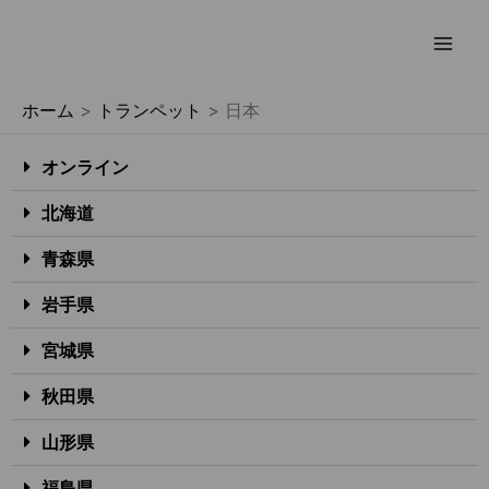
内
容
を
ホーム
トランペット
日本
ス
キ
オンライン
ッ
プ
北海道
青森県
岩手県
宮城県
秋田県
山形県
福島県