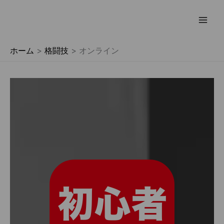
内
容
を
ホーム
格闘技
オンライン
ス
キ
ッ
プ