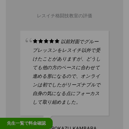
レスイチ格闘技教室の評価
以前対面でグルー
いつでも日時を
レスイチ以外で受
べられる所を探していました
りますが、どうし
私にピッタリだと思い入会し
ペースに合わせて
した
るので、オンライ
がリーズナブルで
る点にフォーカス
まえみやび
2023-02-07
ました。
先生一覧で料金確認
AZU KAMBARA